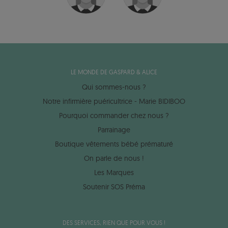
LE MONDE DE GASPARD & ALICE
Qui sommes-nous ?
Notre infirmière puéricultrice - Marie BIDIBOO
Pourquoi commander chez nous ?
Parrainage
Boutique vêtements bébé prématuré
On parle de nous !
Les Marques
Soutenir SOS Préma
DES SERVICES, RIEN QUE POUR VOUS !