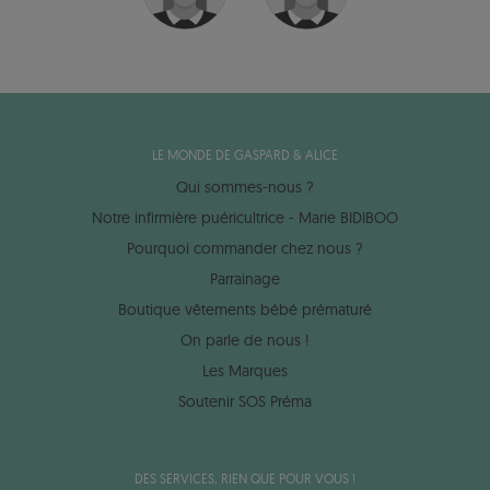
LE MONDE DE GASPARD & ALICE
Qui sommes-nous ?
Notre infirmière puéricultrice - Marie BIDIBOO
Pourquoi commander chez nous ?
Parrainage
Boutique vêtements bébé prématuré
On parle de nous !
Les Marques
Soutenir SOS Préma
DES SERVICES, RIEN QUE POUR VOUS !