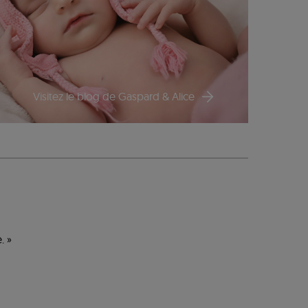
Visitez le blog de Gaspard & Alice
. »