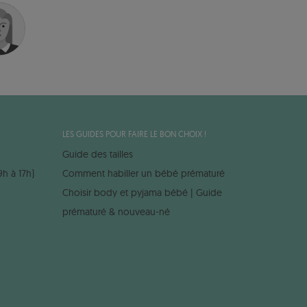
LES GUIDES POUR FAIRE LE BON CHOIX !
Guide des tailles
9h à 17h)
Comment habiller un bébé prématuré
Choisir body et pyjama bébé | Guide
prématuré & nouveau-né