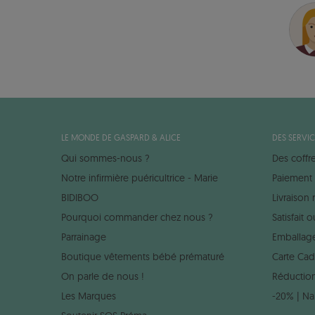
LE MONDE DE GASPARD & ALICE
DES SERVIC
Qui sommes-nous ?
Des coffr
Notre infirmière puéricultrice - Marie
Paiement 
BIDIBOO
Livraison
Pourquoi commander chez nous ?
Satisfait
Parrainage
Emballag
Boutique vêtements bébé prématuré
Carte Ca
On parle de nous !
Réduction
Les Marques
-20% | Na