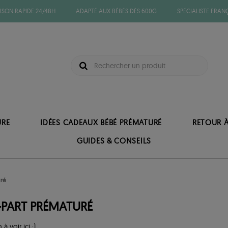
ISON RAPIDE 24/48H
ADAPTÉ AUX BÉBÉS DÈS 600G
SPÉCIALISTE FRAN
URE
IDÉES CADEAUX BÉBÉ PRÉMATURÉ
RETOUR 
GUIDES & CONSEILS
uré
E-PART PRÉMATURÉ
n à voir ici ;)