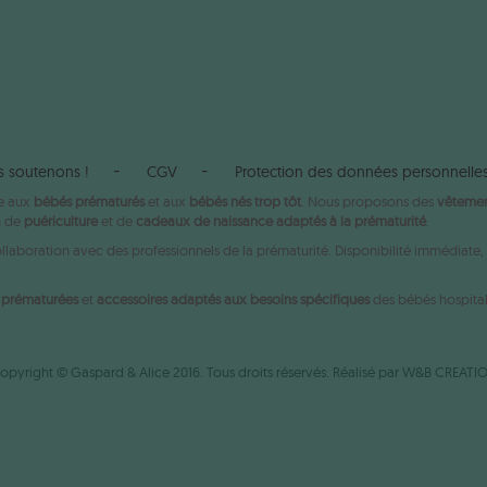
s soutenons !
CGV
Protection des données personnelle
ée aux
bébés prématurés
et aux
bébés nés trop tôt
. Nous proposons des
vêtemen
n de
puériculture
et de
cadeaux de naissance adaptés à la prématurité
.
aboration avec des professionnels de la prématurité. Disponibilité immédiate, e
s prématurées
et
accessoires adaptés aux besoins spécifiques
des bébés hospital
opyright © Gaspard & Alice 2016. Tous droits réservés. Réalisé par
W&B CREATI