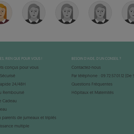
ES, RIEN QUE POUR VOUS !
BESOIN D'AIDE, D'UN CONSEIL ?
ets conçus pour vous
Contactez-nous
Sécurisé
Par téléphone : 09.72.57.01.12 (De 
 rapide 24/48H
Questions Fréquentes
 ou Remboursé
Hôpitaux et Maternités
e Cadeau
deau
 parents de jumeaux et triplés
issance multiple