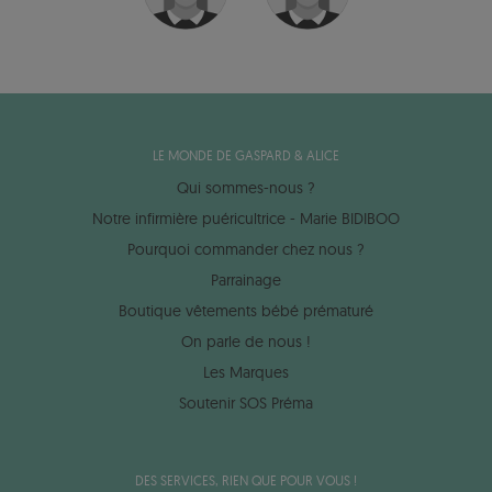
LE MONDE DE GASPARD & ALICE
Qui sommes-nous ?
Notre infirmière puéricultrice - Marie BIDIBOO
Pourquoi commander chez nous ?
Parrainage
Boutique vêtements bébé prématuré
On parle de nous !
Les Marques
Soutenir SOS Préma
DES SERVICES, RIEN QUE POUR VOUS !