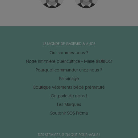
LE MONDE DE GASPARD & ALICE
Qui sommes-nous ?
Notre infirmière puéricultrice - Marie BIDIBOO
Pourquoi commander chez nous ?
Parrainage
Boutique vêtements bébé prématuré
On parle de nous !
Les Marques
Soutenir SOS Préma
DES SERVICES, RIEN QUE POUR VOUS !