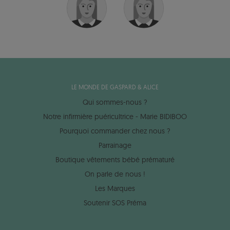
LE MONDE DE GASPARD & ALICE
Qui sommes-nous ?
Notre infirmière puéricultrice - Marie BIDIBOO
Pourquoi commander chez nous ?
Parrainage
Boutique vêtements bébé prématuré
On parle de nous !
Les Marques
Soutenir SOS Préma