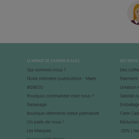
LE MONDE DE GASPARD & ALICE
DES SERVIC
Qui sommes-nous ?
Des coffr
Notre infirmière puéricultrice - Marie
Paiement 
BIDIBOO
Livraison
Pourquoi commander chez nous ?
Satisfait
Parrainage
Emballag
Boutique vêtements bébé prématuré
Carte Ca
On parle de nous !
Réduction
Les Marques
-20% | Na