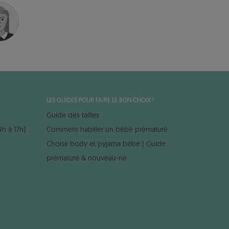
LES GUIDES POUR FAIRE LE BON CHOIX !
Guide des tailles
9h à 17h)
Comment habiller un bébé prématuré
Choisir body et pyjama bébé | Guide
prématuré & nouveau-né