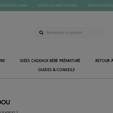
ISON RAPIDE 24/48H
ADAPTÉ AUX BÉBÉS DÈS 600G
SPÉCIALISTE FRAN
URE
IDÉES CADEAUX BÉBÉ PRÉMATURÉ
RETOUR 
GUIDES & CONSEILS
DOU
n à voir ici ;)