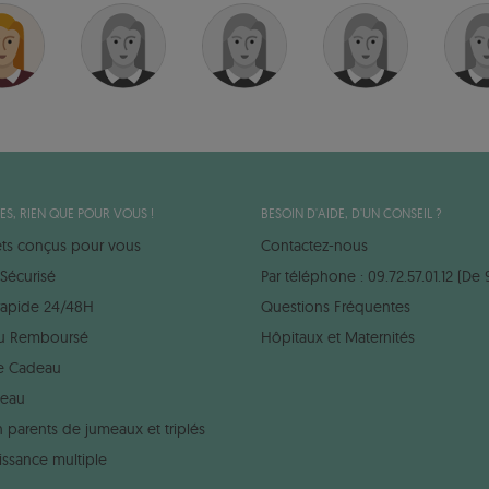
ES, RIEN QUE POUR VOUS !
BESOIN D'AIDE, D'UN CONSEIL ?
ets conçus pour vous
Contactez-nous
Sécurisé
Par téléphone : 09.72.57.01.12 (De 
 rapide 24/48H
Questions Fréquentes
 ou Remboursé
Hôpitaux et Maternités
e Cadeau
deau
 parents de jumeaux et triplés
issance multiple