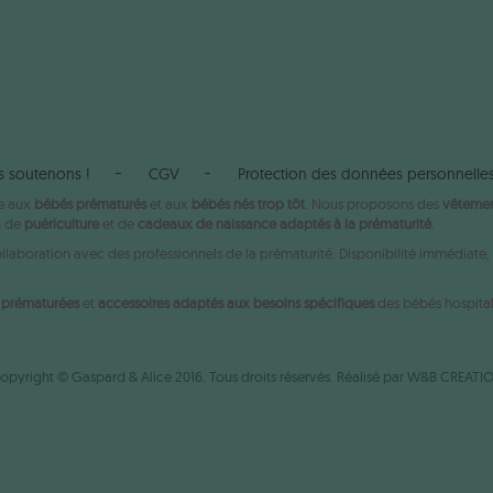
s soutenons !
CGV
Protection des données personnelle
ée aux
bébés prématurés
et aux
bébés nés trop tôt
. Nous proposons des
vêtemen
n de
puériculture
et de
cadeaux de naissance adaptés à la prématurité
.
aboration avec des professionnels de la prématurité. Disponibilité immédiate, e
s prématurées
et
accessoires adaptés aux besoins spécifiques
des bébés hospital
opyright © Gaspard & Alice 2016. Tous droits réservés. Réalisé par
W&B CREATI