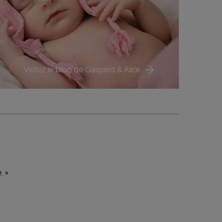
Visitez le blog de Gaspard & Alice
. »