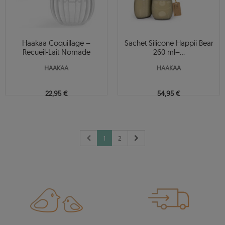
Haakaa Coquillage –
Sachet Silicone Happii Bear
Recueil-Lait Nomade
260 ml–...
HAAKAA
HAAKAA
22,95 €
54,95 €
1
2