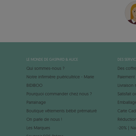
LE MONDE DE GASPARD & ALICE
DES SERVIC
Qui sommes-nous ?
Des coffr
Notre infirmière puéricultrice - Marie
Paiement 
BIDIBOO
Livraison
Pourquoi commander chez nous ?
Satisfait
Parrainage
Emballag
Boutique vêtements bébé prématuré
Carte Ca
On parle de nous !
Réduction
Les Marques
-20% | Na