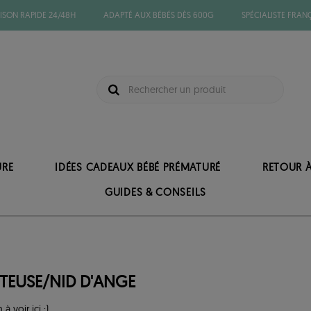
ISON RAPIDE 24/48H
ADAPTÉ AUX BÉBÉS DÈS 600G
SPÉCIALISTE FRAN
URE
IDÉES CADEAUX BÉBÉ PRÉMATURÉ
RETOUR 
GUIDES & CONSEILS
TEUSE/NID D'ANGE
n à voir ici ;)