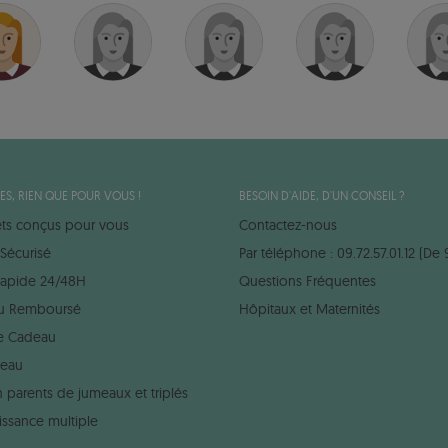
ES, RIEN QUE POUR VOUS !
BESOIN D'AIDE, D'UN CONSEIL ?
ets conçus pour vous
Contactez-nous
Sécurisé
Par téléphone : 09.72.57.01.12 (De 
 rapide 24/48H
Questions Fréquentes
 ou Remboursé
Hôpitaux et Maternités
e Cadeau
deau
 parents de jumeaux et triplés
issance multiple