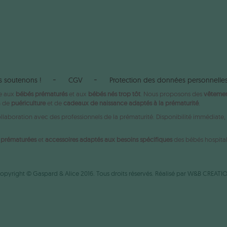
s soutenons !
CGV
Protection des données personnelle
ée aux
bébés prématurés
et aux
bébés nés trop tôt
. Nous proposons des
vêtemen
n de
puériculture
et de
cadeaux de naissance adaptés à la prématurité
.
aboration avec des professionnels de la prématurité. Disponibilité immédiate, e
s prématurées
et
accessoires adaptés aux besoins spécifiques
des bébés hospital
opyright © Gaspard & Alice 2016. Tous droits réservés. Réalisé par
W&B CREATI