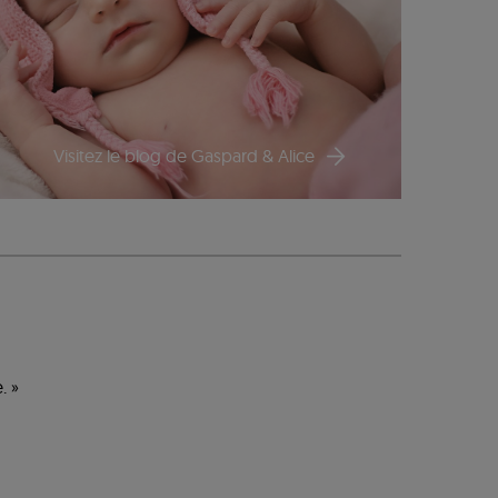
Visitez le blog de Gaspard & Alice
. »