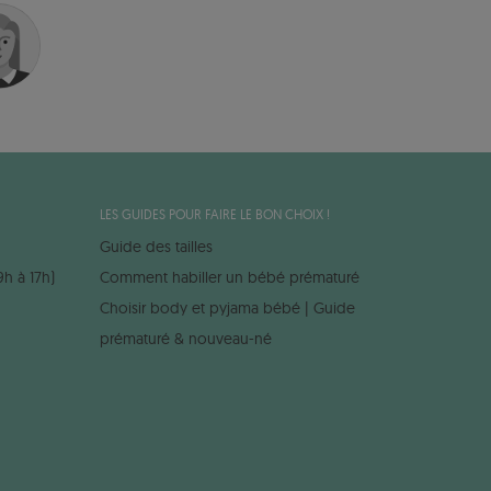
LES GUIDES POUR FAIRE LE BON CHOIX !
Guide des tailles
9h à 17h)
Comment habiller un bébé prématuré
Choisir body et pyjama bébé | Guide
prématuré & nouveau-né