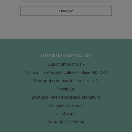
LE MONDE DE GASPARD & ALICE
Qui sommes-nous ?
Notre infirmière puéricultrice - Marie BIDIBOO
Pourquoi commander chez nous ?
Parrainage
Boutique vêtements bébé prématuré
On parle de nous !
Les Marques
Soutenir SOS Préma