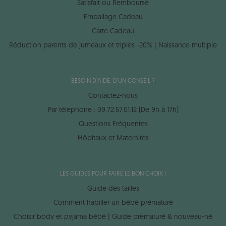
Satisfait ou Remboursé
Emballage Cadeau
Carte Cadeau
Réduction parents de jumeaux et triplés -20% | Naissance multiple
BESOIN D'AIDE, D'UN CONSEIL ?
Contactez-nous
Par téléphone : 09.72.57.01.12 (De 9h à 17h)
Questions Fréquentes
Hôpitaux et Maternités
LES GUIDES POUR FAIRE LE BON CHOIX !
Guide des tailles
Comment habiller un bébé prématuré
Choisir body et pyjama bébé | Guide prématuré & nouveau-né