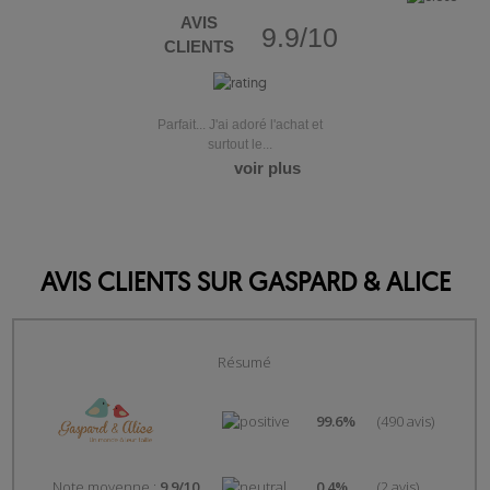
AVIS
9.9/10
CLIENTS
Parfait... J'ai adoré l'achat et
surtout le...
voir plus
AVIS CLIENTS SUR GASPARD & ALICE
Résumé
99.6%
(490 avis)
Note moyenne :
9.9/10
0.4%
(2 avis)