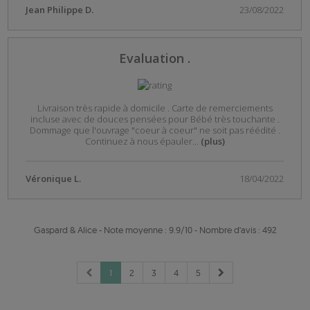
Jean Philippe D.
23/08/2022
Evaluation .
Livraison très rapide à domicile . Carte de remerciements
incluse avec de douces pensées pour Bébé très touchante .
Dommage que l'ouvrage "coeur à coeur" ne soit pas réédité .
Continuez à nous épauler
...
(plus)
Véronique L.
18/04/2022
Gaspard & Alice
-
Note moyenne :
9.9
/
10
- Nombre d'avis :
492
1
2
3
4
5