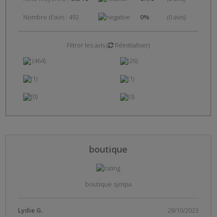
Nombre d'avis : 492
0%
(0 avis)
Filtrer les avis
(
Réinitialiser
)
(464)
(26)
(1)
(1)
(0)
(0)
boutique
boutique sympa
Lydie G.
28/10/2023