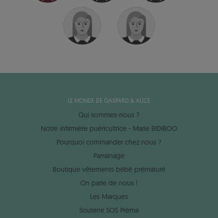
LE MONDE DE GASPARD & ALICE
Qui sommes-nous ?
Notre infirmière puéricultrice - Marie BIDIBOO
Pourquoi commander chez nous ?
Parrainage
Boutique vêtements bébé prématuré
On parle de nous !
Les Marques
Soutenir SOS Préma