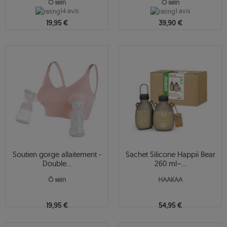
Ô sein
Ô sein
14 avis
1 avis
19,95 €
39,90 €
Soutien gorge allaitement -
Sachet Silicone Happii Bear
Double...
260 ml–...
Ô sein
HAAKAA
19,95 €
54,95 €