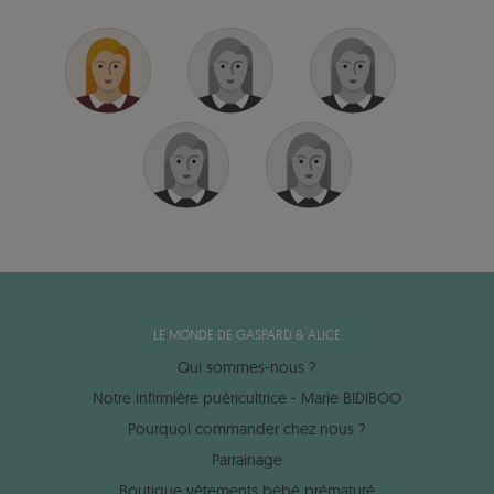
LE MONDE DE GASPARD & ALICE
Qui sommes-nous ?
Notre infirmière puéricultrice - Marie BIDIBOO
Pourquoi commander chez nous ?
Parrainage
Boutique vêtements bébé prématuré