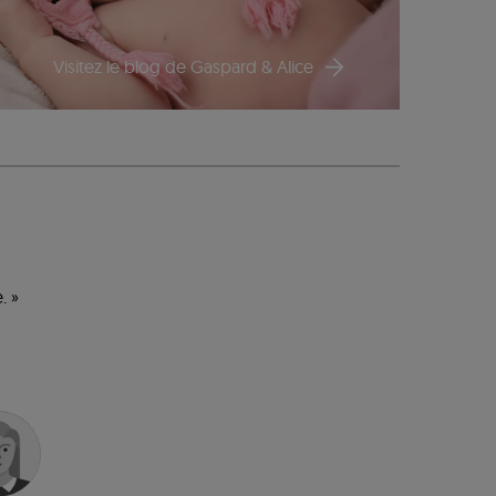
Visitez le blog de Gaspard & Alice
. »