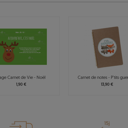
age Carnet de Vie - Noël
Carnet de notes - P'tits guer
1,90 €
13,90 €