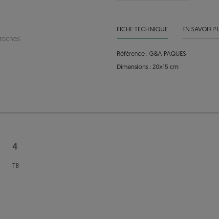
FICHE TECHNIQUE
EN SAVOIR P
proches
Référence : G&A-PAQUES
Dimensions : 20x15 cm
4
TB