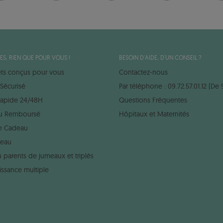
ES, RIEN QUE POUR VOUS !
BESOIN D'AIDE, D'UN CONSEIL ?
ets conçus pour vous
Contactez-nous
Sécurisé
Par téléphone : 09.72.57.01.12 (De 
 rapide 24/48H
Questions Fréquentes
 ou Remboursé
Hôpitaux et Maternités
e Cadeau
deau
 parents de jumeaux et triplés
issance multiple