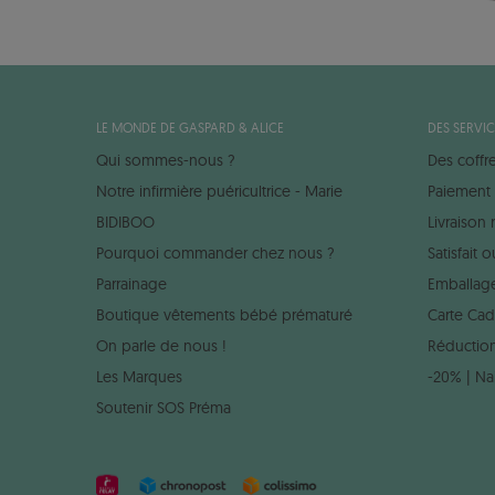
LE MONDE DE GASPARD & ALICE
DES SERVIC
Qui sommes-nous ?
Des coffr
Notre infirmière puéricultrice - Marie
Paiement 
BIDIBOO
Livraison
Pourquoi commander chez nous ?
Satisfait
Parrainage
Emballag
Boutique vêtements bébé prématuré
Carte Ca
On parle de nous !
Réduction
Les Marques
-20% | Na
Soutenir SOS Préma