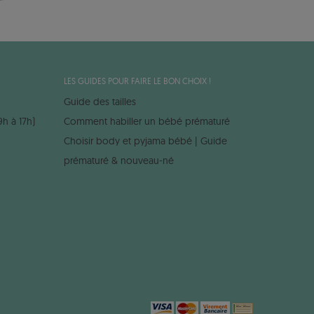
LES GUIDES POUR FAIRE LE BON CHOIX !
Guide des tailles
9h à 17h)
Comment habiller un bébé prématuré
Choisir body et pyjama bébé | Guide
prématuré & nouveau-né